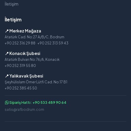
İletişim
İletişim
📍 Merkez Mağaza
Atatürk Cad. No:27 A/B/C, Bodrum
+90 252 316 29 88
·
+90 252 313 59 43
📍 Konacık Şubesi
Atatürk Bulvarı No:76/A, Konacık
+90 252 319 55 80
📍 Yalıkavak Şubesi
Şeyhülislam Ömer Lütfi Cad. No:17 B1
+90 252 385 45 50
Sipariş Hattı: +90 533 489 90 64
satis@rafbodrum.com