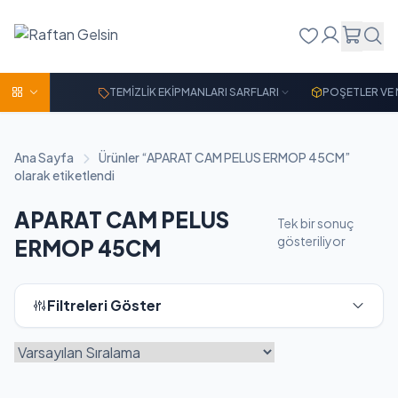
TEMİZLİK EKİPMANLARI SARFLARI
POŞETLER VE
Ana Sayfa
Ürünler “APARAT CAM PELUS ERMOP 45CM”
olarak etiketlendi
APARAT CAM PELUS
Tek bir sonuç
gösteriliyor
ERMOP 45CM
Filtreleri Göster