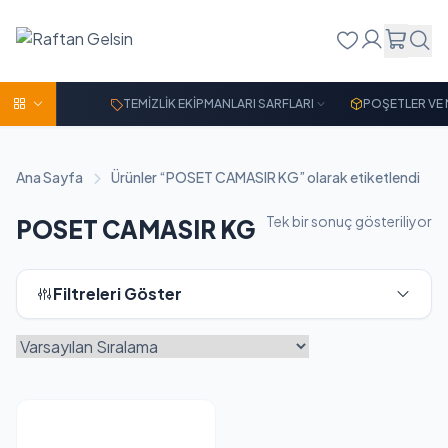
TEMİZLİK EKİPMANLARI SARFLARI
POŞETLER VE
Ana Sayfa
Ürünler “POSET CAMASIR KG” olarak etiketlendi
Tek bir sonuç gösteriliyor
POSET CAMASIR KG
Filtreleri Göster