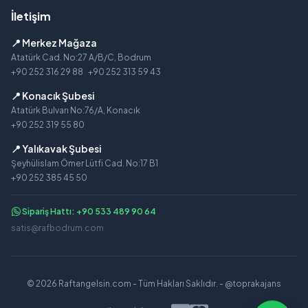
İletişim
📍 Merkez Mağaza
Atatürk Cad. No:27 A/B/C, Bodrum
+90 252 316 29 88
·
+90 252 313 59 43
📍 Konacık Şubesi
Atatürk Bulvarı No:76/A, Konacık
+90 252 319 55 80
📍 Yalıkavak Şubesi
Şeyhülislam Ömer Lütfi Cad. No:17 B1
+90 252 385 45 50
Sipariş Hattı: +90 533 489 90 64
satis@rafbodrum.com
© 2026 Raftangelsin.com - Tüm Hakları Saklıdır. -
@toprakajans