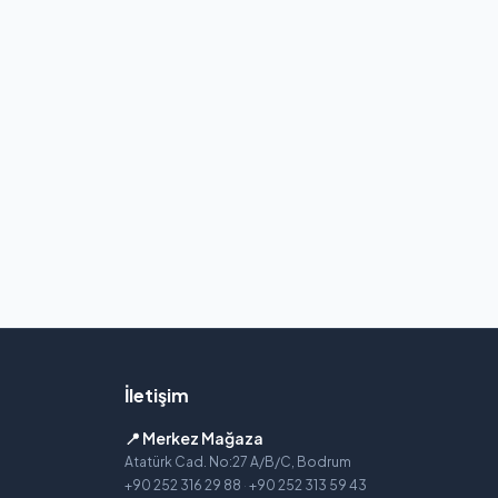
İletişim
📍 Merkez Mağaza
Atatürk Cad. No:27 A/B/C, Bodrum
+90 252 316 29 88
·
+90 252 313 59 43