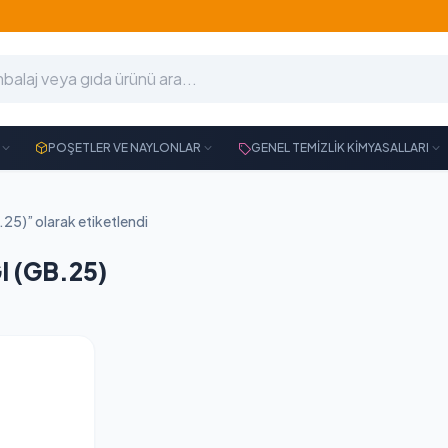
POŞETLER VE NAYLONLAR
GENEL TEMİZLİK KİMYASALLARI
5)” olarak etiketlendi
 (GB.25)