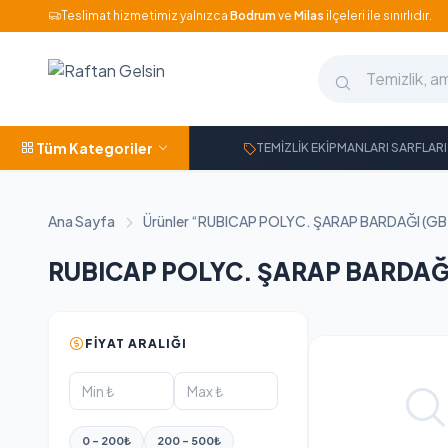
Teslimat hizmetimiz yalnızca
Bodrum
ve
Milas
ilçeleri ile sınırlıdır.
Tüm Kategoriler
TEMİZLİK EKİPMANLARI SARFLARI
Ana Sayfa
Ürünler “RUBICAP POLYC. ŞARAP BARDAĞI (GB.2
RUBICAP POLYC. ŞARAP BARDAĞI
FIYAT ARALIĞI
0 - 200₺
200 - 500₺