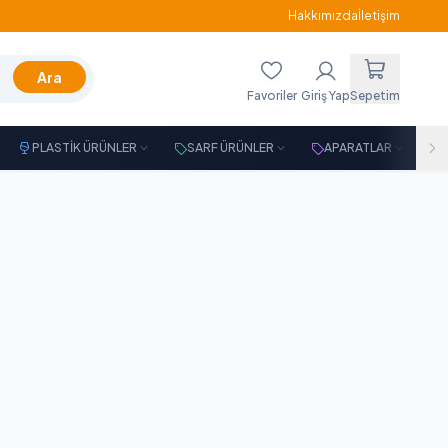
Hakkımızda
İletişim
Ara
Favoriler
Giriş Yap
Sepetim
PLASTİK ÜRÜNLER
SARF ÜRÜNLER
APARATLAR