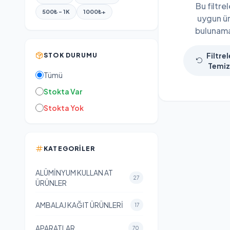
Bu filtre
500₺ - 1K
1000₺+
uygun ü
bulunama
Filtrel
STOK DURUMU
Temiz
Tümü
Stokta Var
Stokta Yok
KATEGORILER
ALÜMİNYUM KULLAN AT
27
ÜRÜNLER
AMBALAJ KAĞIT ÜRÜNLERİ
17
APARATLAR
70