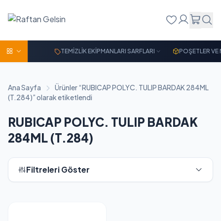
TEMİZLİK EKİPMANLARI SARFLARI
POŞETLER VE
Ana Sayfa
Ürünler “RUBICAP POLYC. TULIP BARDAK 284ML
(T.284)” olarak etiketlendi
RUBICAP POLYC. TULIP BARDAK
284ML (T.284)
Filtreleri Göster