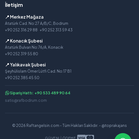
İletişim
📍 Merkez Mağaza
Atatürk Cad. No:27 A/B/C, Bodrum
+90 252 316 29 88
·
+90 252 313 59 43
📍 Konacık Şubesi
Atatürk Bulvarı No:76/A, Konacık
+90 252 319 55 80
📍 Yalıkavak Şubesi
Şeyhülislam Ömer Lütfi Cad. No:17 B1
+90 252 385 45 50
Sipariş Hattı: +90 533 489 90 64
satis@rafbodrum.com
© 2026 Raftangelsin.com - Tüm Hakları Saklıdır. -
@toprakajans
GÜVENLI ÖDEME